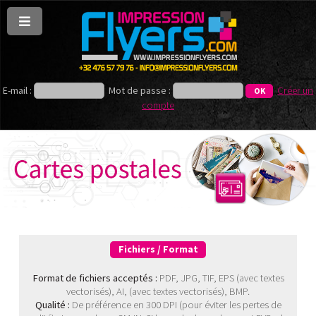
E-mail :
Mot de passe :
Créer un
compte
Fichiers / Format
Format de fichiers acceptés :
PDF, JPG, TIF, EPS (avec textes
vectorisés), AI, (avec textes vectorisés), BMP.
Qualité :
De préférence en 300 DPI (pour éviter les pertes de