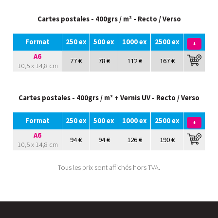
Cartes postales - 400grs / m² - Recto / Verso
Format
250 ex
500 ex
1000 ex
2500 ex
+
A6
77 €
78 €
112 €
167 €
10,5 x 14,8 cm
Cartes postales - 400grs / m² + Vernis UV - Recto / Verso
Format
250 ex
500 ex
1000 ex
2500 ex
+
A6
94 €
94 €
126 €
190 €
10,5 x 14,8 cm
Tous les prix sont affichés hors TVA.