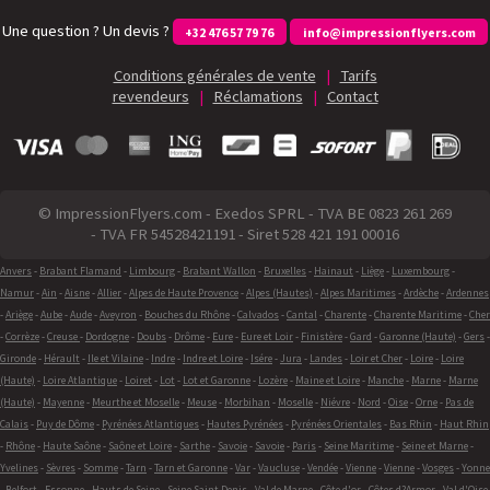
Une question ? Un devis ?
+32 476 57 79 76
info@impressionflyers.com
Conditions générales de vente
|
Tarifs
revendeurs
|
Réclamations
|
Contact
© ImpressionFlyers.com - Exedos SPRL - TVA BE 0823 261 269
- TVA FR 54528421191 - Siret 528 421 191 00016
Anvers
-
Brabant Flamand
-
Limbourg
-
Brabant Wallon
-
Bruxelles
-
Hainaut
-
Liège
-
Luxembourg
-
Namur
-
Ain
-
Aisne
-
Allier
-
Alpes de Haute Provence
-
Alpes (Hautes)
-
Alpes Maritimes
-
Ardèche
-
Ardennes
-
Ariège
-
Aube
-
Aude
-
Aveyron
-
Bouches du Rhône
-
Calvados
-
Cantal
-
Charente
-
Charente Maritime
-
Cher
-
Corrèze
-
Creuse
-
Dordogne
-
Doubs
-
Drôme
-
Eure
-
Eure et Loir
-
Finistère
-
Gard
-
Garonne (Haute)
-
Gers
-
Gironde
-
Hérault
-
Ile et Vilaine
-
Indre
-
Indre et Loire
-
Isére
-
Jura
-
Landes
-
Loir et Cher
-
Loire
-
Loire
(Haute)
-
Loire Atlantique
-
Loiret
-
Lot
-
Lot et Garonne
-
Lozère
-
Maine et Loire
-
Manche
-
Marne
-
Marne
(Haute)
-
Mayenne
-
Meurthe et Moselle
-
Meuse
-
Morbihan
-
Moselle
-
Niévre
-
Nord
-
Oise
-
Orne
-
Pas de
Calais
-
Puy de Dôme
-
Pyrénées Atlantiques
-
Hautes Pyrénées
-
Pyrénées Orientales
-
Bas Rhin
-
Haut Rhin
-
Rhône
-
Haute Saône
-
Saône et Loire
-
Sarthe
-
Savoie
-
Savoie
-
Paris
-
Seine Maritime
-
Seine et Marne
-
Yvelines
-
Sèvres
-
Somme
-
Tarn
-
Tarn et Garonne
-
Var
-
Vaucluse
-
Vendée
-
Vienne
-
Vienne
-
Vosges
-
Yonne
-
Belfort
-
Essonne
-
Hauts de Seine
-
Seine Saint Denis
-
Val de Marne
-
Côte d'or
-
Côtes d?Armor
-
Val d'Oise