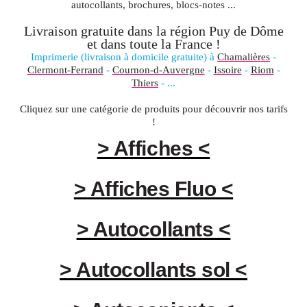
autocollants, brochures, blocs-notes ...
Livraison gratuite dans la région
Puy de Dôme
et dans toute la
France
!
Imprimerie (livraison à domicile gratuite) à
Chamalières
-
Clermont-Ferrand
-
Cournon-d-Auvergne
-
Issoire
-
Riom
-
Thiers
- ...
Cliquez sur une catégorie de produits pour découvrir nos tarifs
!
> Affiches <
> Affiches Fluo <
> Autocollants <
> Autocollants sol <