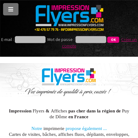
E-mail :
Mot de passe :
Créer un
compte
Impression
Flyers
&
Affiches
pas cher dans la région de
Puy
de Dôme
en France
Notre
imprimerie
propose également ...
Cartes de visites, bâches, affiches fluos, dépliants, enveloppes,