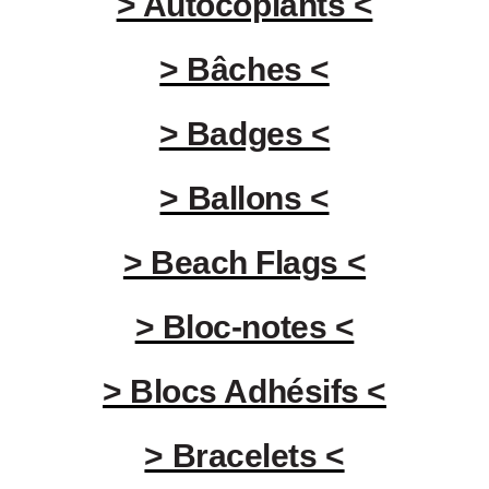
> Autocopiants <
> Bâches <
> Badges <
> Ballons <
> Beach Flags <
> Bloc-notes <
> Blocs Adhésifs <
> Bracelets <