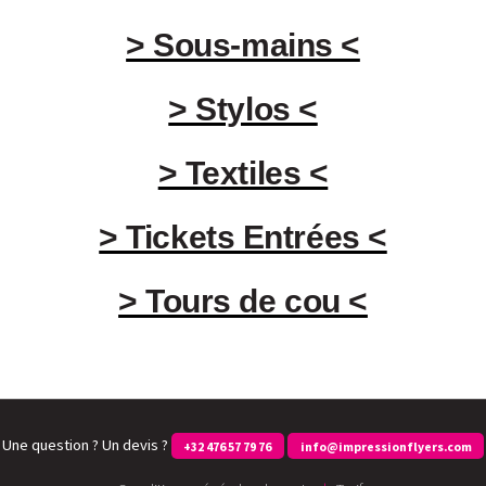
> Sous-mains <
> Stylos <
> Textiles <
> Tickets Entrées <
> Tours de cou <
Une question ? Un devis ?
+32 476 57 79 76
info@impressionflyers.com