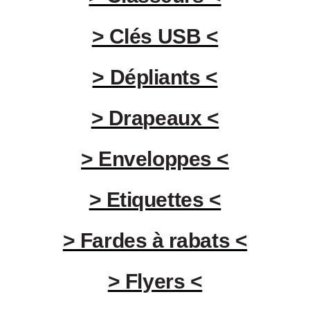
> Clés USB <
> Dépliants <
> Drapeaux <
> Enveloppes <
> Etiquettes <
> Fardes à rabats <
> Flyers <