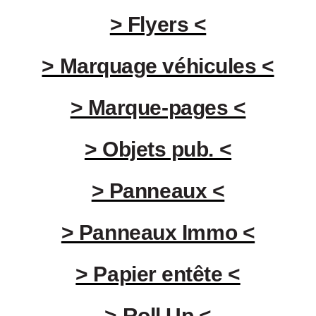
> Flyers <
> Marquage véhicules <
> Marque-pages <
> Objets pub. <
> Panneaux <
> Panneaux Immo <
> Papier entête <
> Roll Up <