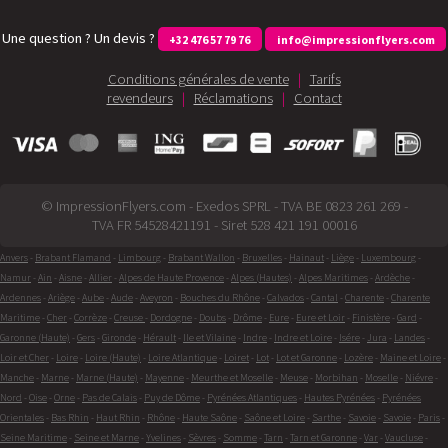
Une question ? Un devis ?
+32 476 57 79 76
info@impressionflyers.com
Conditions générales de vente
|
Tarifs
revendeurs
|
Réclamations
|
Contact
© ImpressionFlyers.com - Exedos SPRL - TVA BE 0823 261 269 -
TVA FR 54528421191 - Siret 528 421 191 00016
Anvers
-
Brabant Flamand
-
Limbourg
-
Brabant Wallon
-
Bruxelles
-
Hainaut
-
Liège
-
Luxembourg
-
Namur
-
Ain
-
Aisne
-
Allier
-
Alpes de Haute Provence
-
Alpes (Hautes)
-
Alpes Maritimes
-
Ardèche
-
Ardennes
-
Ariège
-
Aube
-
Aude
-
Aveyron
-
Bouches du Rhône
-
Calvados
-
Cantal
-
Charente
-
Charente
Maritime
-
Cher
-
Corrèze
-
Creuse
-
Dordogne
-
Doubs
-
Drôme
-
Eure
-
Eure et Loir
-
Finistère
-
Gard
-
Garonne (Haute)
-
Gers
-
Gironde
-
Hérault
-
Ile et Vilaine
-
Indre
-
Indre et Loire
-
Isére
-
Jura
-
Landes
-
Loir et Cher
-
Loire
-
Loire (Haute)
-
Loire Atlantique
-
Loiret
-
Lot
-
Lot et Garonne
-
Lozère
-
Maine et Loire
-
Manche
-
Marne
-
Marne (Haute)
-
Mayenne
-
Meurthe et Moselle
-
Meuse
-
Morbihan
-
Moselle
-
Niévre
-
Nord
-
Oise
-
Orne
-
Pas de Calais
-
Puy de Dôme
-
Pyrénées Atlantiques
-
Hautes Pyrénées
-
Pyrénées
Orientales
-
Bas Rhin
-
Haut Rhin
-
Rhône
-
Haute Saône
-
Saône et Loire
-
Sarthe
-
Savoie
-
Savoie
-
Paris
-
Seine Maritime
-
Seine et Marne
-
Yvelines
-
Sèvres
-
Somme
-
Tarn
-
Tarn et Garonne
-
Var
-
Vaucluse
-