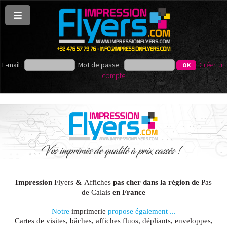
E-mail :
Mot de passe :
Créer un
compte
Impression
Flyers
&
Affiches
pas cher dans la région de
Pas
de Calais
en France
Notre
imprimerie
propose également ...
Cartes de visites, bâches, affiches fluos, dépliants, enveloppes,