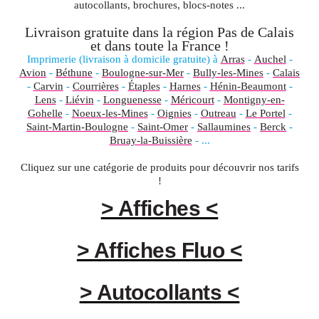
autocollants, brochures, blocs-notes ...
Livraison gratuite dans la région
Pas de Calais
et dans toute la
France
!
Imprimerie (livraison à domicile gratuite) à
Arras
-
Auchel
-
Avion
-
Béthune
-
Boulogne-sur-Mer
-
Bully-les-Mines
-
Calais
-
Carvin
-
Courrières
-
Étaples
-
Harnes
-
Hénin-Beaumont
-
Lens
-
Liévin
-
Longuenesse
-
Méricourt
-
Montigny-en-
Gohelle
-
Noeux-les-Mines
-
Oignies
-
Outreau
-
Le Portel
-
Saint-Martin-Boulogne
-
Saint-Omer
-
Sallaumines
-
Berck
-
Bruay-la-Buissière
- ...
Cliquez sur une catégorie de produits pour découvrir nos tarifs
!
> Affiches <
> Affiches Fluo <
> Autocollants <