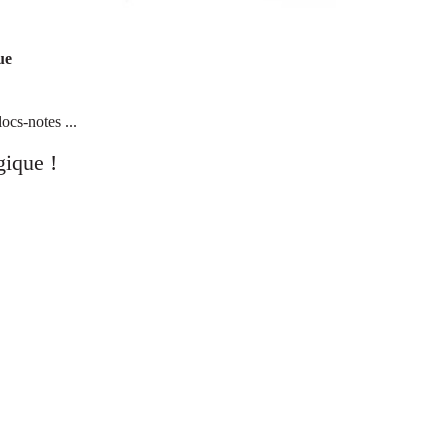
ue
ocs-notes ...
gique
!