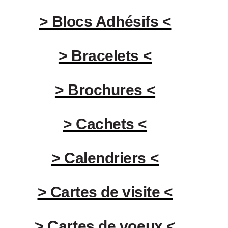
> Blocs Adhésifs <
> Bracelets <
> Brochures <
> Cachets <
> Calendriers <
> Cartes de visite <
> Cartes de voeux <