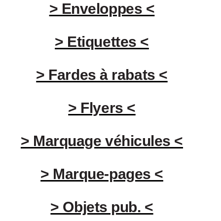
> Enveloppes <
> Etiquettes <
> Fardes à rabats <
> Flyers <
> Marquage véhicules <
> Marque-pages <
> Objets pub. <