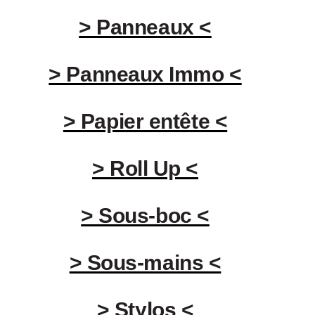
> Panneaux <
> Panneaux Immo <
> Papier entête <
> Roll Up <
> Sous-boc <
> Sous-mains <
> Stylos <