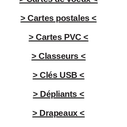
> Cartes postales <
> Cartes PVC <
> Classeurs <
> Clés USB <
> Dépliants <
> Drapeaux <