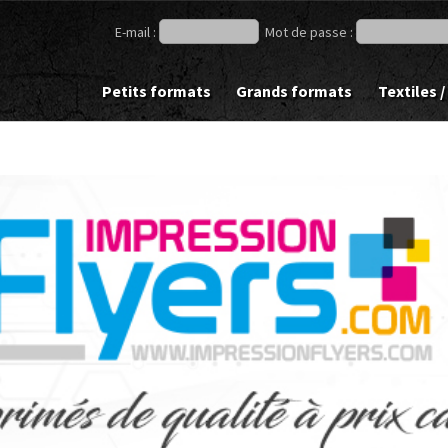
E-mail :
Mot de passe :
Petits formats
Grands formats
Textiles /