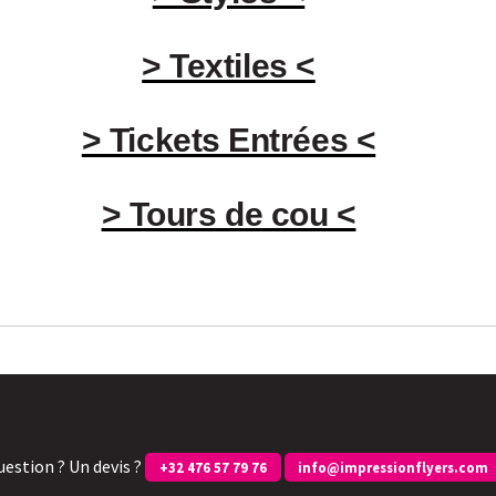
> Textiles <
> Tickets Entrées <
> Tours de cou <
uestion ? Un devis ?
+32 476 57 79 76
info@impressionflyers.com