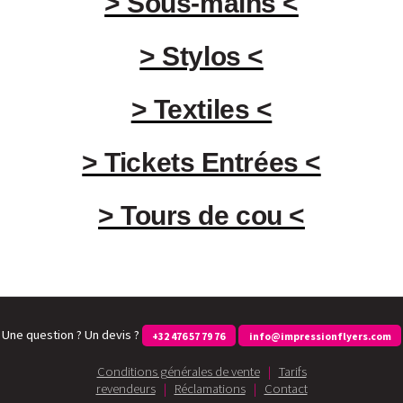
> Sous-mains <
> Stylos <
> Textiles <
> Tickets Entrées <
> Tours de cou <
Une question ? Un devis ?
+32 476 57 79 76
info@impressionflyers.com
Conditions générales de vente
|
Tarifs
revendeurs
|
Réclamations
|
Contact