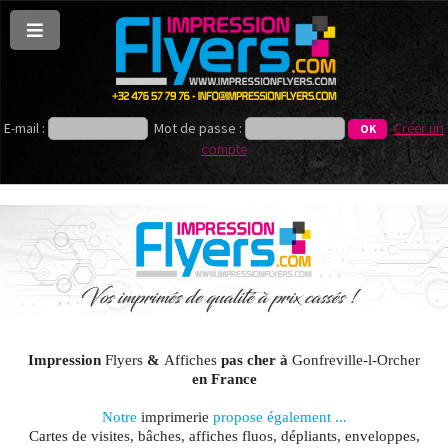
E-mail :
Mot de passe :
Créer un
compte
Impression
Flyers
&
Affiches
pas cher à
Gonfreville-l-Orcher
en France
Notre
imprimerie
propose également ...
Cartes de visites, bâches, affiches fluos, dépliants, enveloppes,