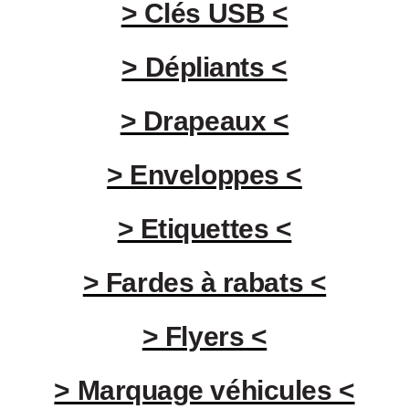
> Clés USB <
> Dépliants <
> Drapeaux <
> Enveloppes <
> Etiquettes <
> Fardes à rabats <
> Flyers <
> Marquage véhicules <