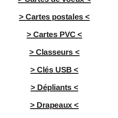
> Cartes postales <
> Cartes PVC <
> Classeurs <
> Clés USB <
> Dépliants <
> Drapeaux <