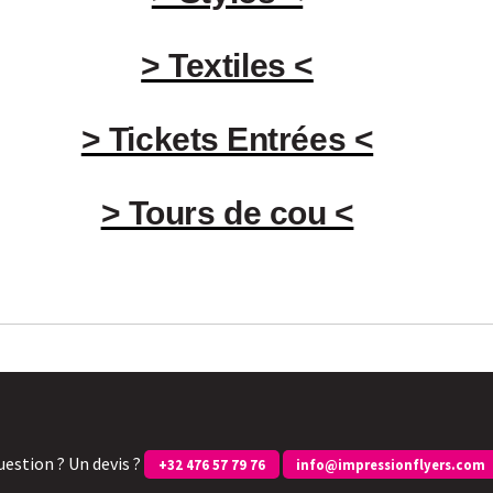
> Textiles <
> Tickets Entrées <
> Tours de cou <
uestion ? Un devis ?
+32 476 57 79 76
info@impressionflyers.com