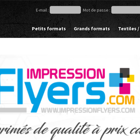
E-mail :
Mot de passe :
Petits formats
Grands formats
Textiles /