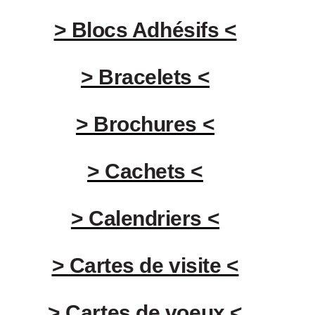
> Blocs Adhésifs <
> Bracelets <
> Brochures <
> Cachets <
> Calendriers <
> Cartes de visite <
> Cartes de voeux <