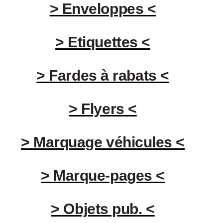
> Enveloppes <
> Etiquettes <
> Fardes à rabats <
> Flyers <
> Marquage véhicules <
> Marque-pages <
> Objets pub. <