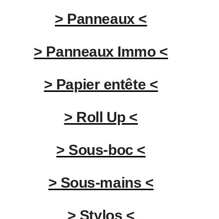
> Panneaux <
> Panneaux Immo <
> Papier entête <
> Roll Up <
> Sous-boc <
> Sous-mains <
> Stylos <