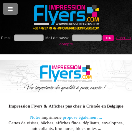
E-mail :
Mot de passe :
Créer un
compte
Impression
Flyers
&
Affiches
pas cher à
Crisnée
en Belgique
Notre
imprimerie
propose également ...
Cartes de visites, bâches, affiches fluos, dépliants, enveloppes,
autocollants, brochures, blocs-notes ...