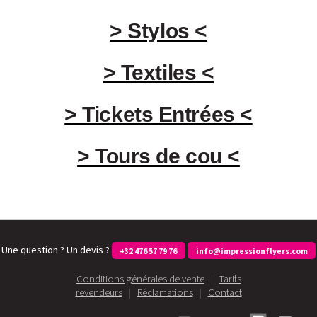
> Stylos <
> Textiles <
> Tickets Entrées <
> Tours de cou <
Une question ? Un devis ?
+32 476 57 79 76
info@impressionflyers.com
Conditions générales de vente
|
Tarifs
revendeurs
|
Réclamations
|
Contact